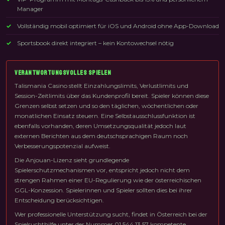
Manager
Vollständig mobil optimiert für iOS und Android ohne App-Download
Sportsbook direkt integriert – kein Kontowechsel nötig
VERANTWORTUNGSVOLLES SPIELEN
Talismania Casino stellt Einzahlungslimits, Verlustlimits und
Session-Zeitlimits über das Kundenprofil bereit. Spieler können diese
Grenzen selbst setzen und so den täglichen, wöchentlichen oder
monatlichen Einsatz steuern. Eine Selbstausschlussfunktion ist
ebenfalls vorhanden, deren Umsetzungsqualität jedoch laut
externen Berichten aus dem deutschsprachigen Raum noch
Verbesserungspotenzial aufweist.
Die Anjouan-Lizenz sieht grundlegende
Spielerschutzmechanismen vor, entspricht jedoch nicht dem
strengen Rahmen einer EU-Regulierung wie der österreichischen
GGL-Konzession. Spielerinnen und Spieler sollten dies bei ihrer
Entscheidung berücksichtigen.
Wer professionelle Unterstützung sucht, findet in Österreich bei der
Spielsuchthilfe unter der Nummer 01 544 13 57 kompetente